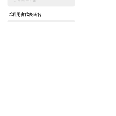
ご利用者代表氏名
フリガナ
現住都道府県（日本国外在住の
場合は国名・都市名）
ご利用当日のご連絡先
r
ご利用日
*
e