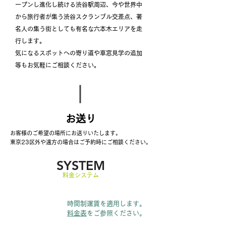
ープンし進化し続ける渋谷駅周辺、今や世界中
から旅行者が集う渋谷スクランブル交差点、著
名人の集う街としても有名な六本木エリアを走
行します。
気になるスポットへの寄り道や車窓見学の追加
等もお気軽にご相談ください。
​お送り
​お客様のご希望の場所にお送りいたします。
東京23区外や遠方の場合はご予約時にご相談ください。
SYSTEM
​料金システム
貸切運賃
時間制運賃を適用します。
料金表
をご参照ください。
​クリーンキャビン料