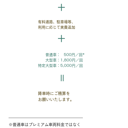
​＋
有料道路、駐車場等、
等
ETC料金​
利用に応じて​実費追加
​＋
普通車： 500円／回*
​プレミアム
大型車：1,800円／回
​車両料金
​特定大型車：5,000円／回
​＝
​降車時にご精算を
​お支払い代金
​お願いいたします。
※普通車はプレミアム車両料金ではなく