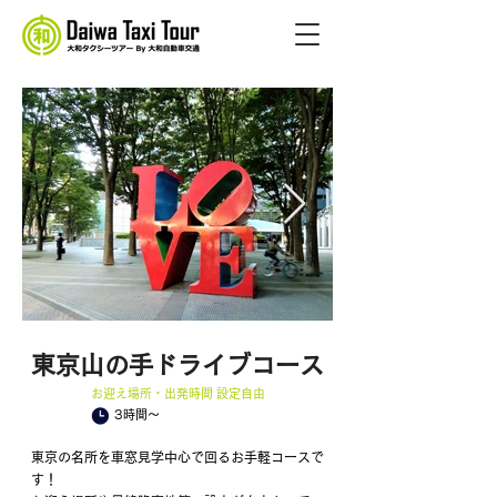
​東京山の手ドライブコース
​お迎え場所・出発時間 設定自由
3時間～
東京の名所を車窓見学中心で回るお手軽コースで
す！