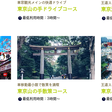
​車窓観光メインの快適ドライブ
王道ス
東京山の手ドライブコース
東京
最低利用時間：3時間～
最
​車移動最小限で散策を満喫
王道ス
東京山の手散策コース
東京
最低利用時間：3時間～
最