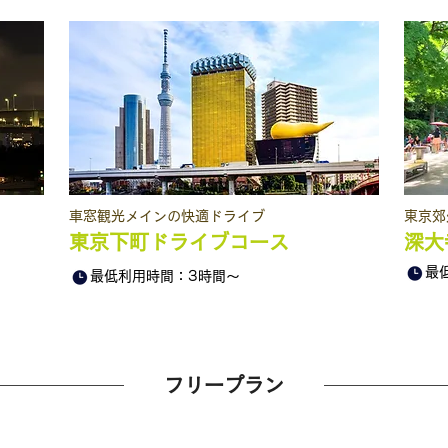
​車窓観光メインの快適ドライブ
​東京
東京下町ドライブコース
深大
最
最低利用時間：3時間～
フリープラン