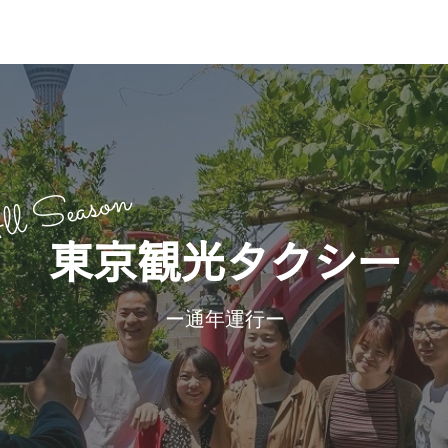
l Season
東京観光タクシー
​ー通年運行ー