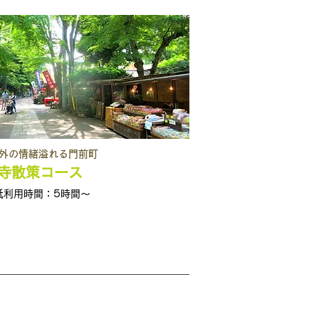
郊外の情緒溢れる門前町
寺散策コース
低利用時間：5時間～